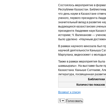
Состоялось мероприятие в формат
Республики Казахстан. Библиотека
что день науки в Казахстане отме
ученого, первого президента Акад
значительный вклад в развитие н
выдающихся казахстанских ученых:
президенте Академии наук Казахст
историке; Ч. Валиханове — ученом
было уделено «Научным достижен
В рамках научного кинозала был 
научной деятельности Каныша Сат
Маргулана; видеосюжет о молодых
Также в рамках мероприятия была
шамшырағы». На выставке были пр
Казахстана: Каныше Сатпаеве, Ал
литература, посвященная развитию
Библиотеки
Количество показов
Возврат к списку