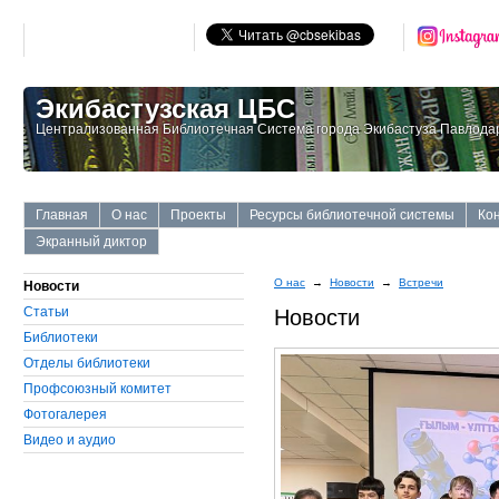
Экибастузская ЦБС
Централизованная Библиотечная Система города Экибастуза Павлодар
Главная
О нас
Проекты
Ресурсы библиотечной системы
Ко
Экранный диктор
О нас
→
Новости
→
Встречи
Новости
Статьи
Новости
Библиотеки
Отделы библиотеки
Профсоюзный комитет
Фотогалерея
Видео и аудио