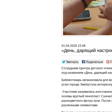
01.04.2026 15:48
«День, дарящий настро
Твитнуть
Поделиться
П
Сотрудники Центра детского чтения
под названием «День, дарящий на
Библиотекарь организовала для в
услуг города Экибастуза интересн
Участники занимались изготовлени
основы круглый пенопласт. Сначал
разноцветного фетра лучи. После 
различными элементами.