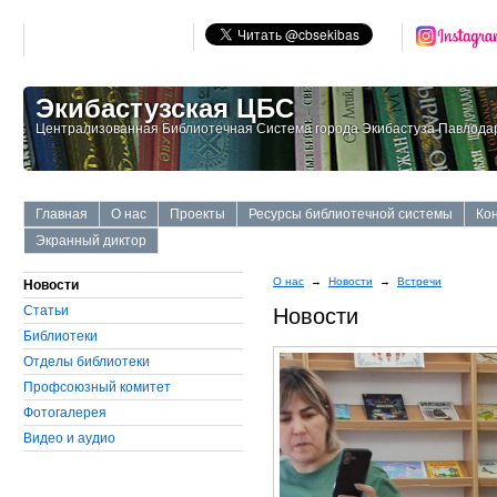
Экибастузская ЦБС
Централизованная Библиотечная Система города Экибастуза Павлодар
Главная
О нас
Проекты
Ресурсы библиотечной системы
Ко
Экранный диктор
О нас
→
Новости
→
Встречи
Новости
Статьи
Новости
Библиотеки
Отделы библиотеки
Профсоюзный комитет
Фотогалерея
Видео и аудио