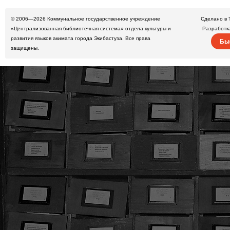
© 2006—2026
Коммунальное государственное учреждение
Сделано в 
«Централизованная библиотечная система» отдела культуры и
Разработк
развития языков акимата города Экибастуза. Все права
Бы
защищены.