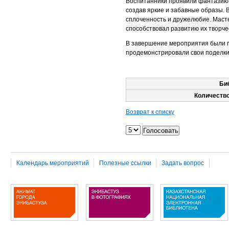
Воспитанники проявили фантазию: 
создав яркие и забавные образы. В
сплоченность и дружелюбие. Маст
способствовал развитию их творче
В завершение мероприятия были п
продемонстрировали свои поделки
Би
Количество
Возврат к списку
Календарь мероприятий
Полезные ссылки
Задать вопрос