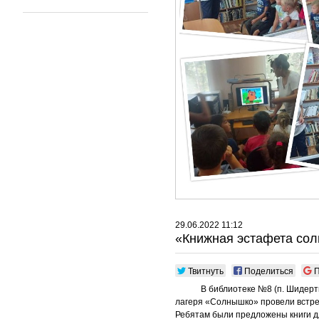
29.06.2022 11:12
«Книжная эстафета сол
Твитнуть
Поделиться
П
В библиотеке №8 (п. Шидерты) с
лагеря «Солнышко» провели встреч
Ребятам были предложены книги дл