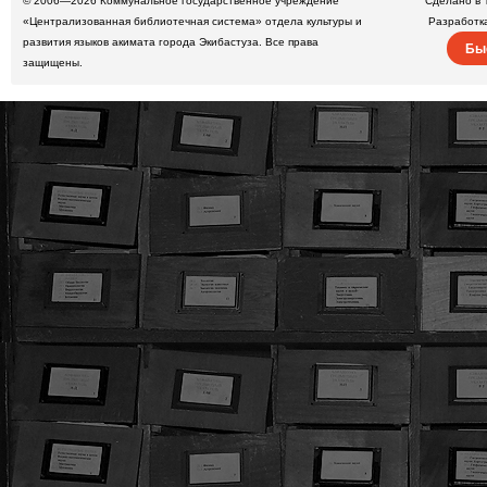
© 2006—2026
Коммунальное государственное учреждение
Сделано в 
«Централизованная библиотечная система» отдела культуры и
Разработк
развития языков акимата города Экибастуза. Все права
Бы
защищены.