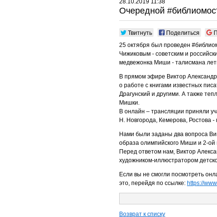
28.10.2019 11:38
Очередной #библиомос
Твитнуть
Поделиться
П
25 октября был проведен #библио
Чижиковым - советским и российск
медвежонка Миши - талисмана летн
В прямом эфире Виктор Александро
о работе с книгами известных писате
Драгунский и другими. А также те
Мишки.
В онлайн – трансляции приняли уч
Н. Новгорода, Кемерова, Ростова - 
Нами были заданы два вопроса Вик
образа олимпийского Миши и 2-ой в
Перед ответом нам, Виктор Алекса
художником-иллюстратором детско
Если вы не смогли посмотреть онл
это, перейдя по ссылке:
https://ww
Возврат к списку