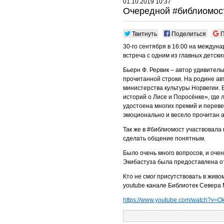
01.10.2019 10:37
Очередной #библиомос
Твитнуть
Поделиться
П
30-го сентября в 16:00 на междуна
встреча с одним из главных детск
Бьерн Ф. Рервик – автор удивитель
прочитанной строки. На родине авт
министерства культуры Норвегии. 
историй о Лисе и Поросёнке», где
удостоена многих премий и перевед
эмоционально и весело прочитан а
Так же в #библиомост участвовала 
сделать общение понятным.
Было очень много вопросов, и оче
Экибастуза была предоставлена от
Кто не смог присутствовать в живо
youtube канале Библиотек Севера
https://www.youtube.com/watch?v=