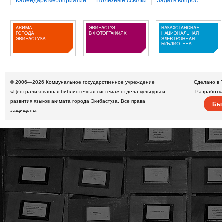
Календарь мероприятий
Полезные ссылки
Задать вопрос
© 2006—2026
Коммунальное государственное учреждение
Сделано в 
«Централизованная библиотечная система» отдела культуры и
Разработк
развития языков акимата города Экибастуза. Все права
Бы
защищены.