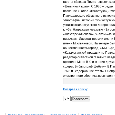
газеты «Звезда Прииртышья», кор
«Целинный край». С 1980 – редак
название «Голос Экибастуза»). Уч
Павлодарского областного историко
этнографии, истории Экибастузско
узников экибастузского лагеря по
клуба. Награжден медалью «За ос
«Шахтерская слава», знаком «За з
письмами. Лауреат премии имени 
имени М.Ульяновой. На вечере был
общественность города, СМИ. Ср
«Казахстанской правды» по Павлода
редактор областной газеты "Звезд
археолог Мерц В.К. и многие друг
сферы. Библиограф Щебетун Е.Г. п
1978 гг., содержащие статьи Оноп
электронного сборника,посвященн
Возврат к списку