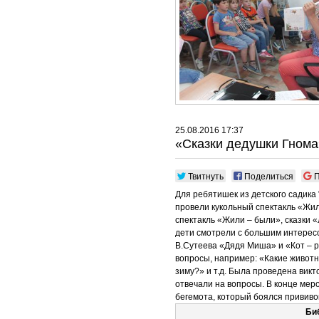
25.08.2016 17:37
«Сказки дедушки Гнома
Твитнуть
Поделиться
П
Для ребятишек из детского садика
провели кукольный спектакль «Жи
спектакль «Жили – были», сказки «
дети смотрели с большим интересо
В.Сутеева «Дядя Миша» и «Кот – 
вопросы, например: «Какие животн
зиму?» и т.д. Была проведена викт
отвечали на вопросы. В конце мер
бегемота, который боялся прививо
Би