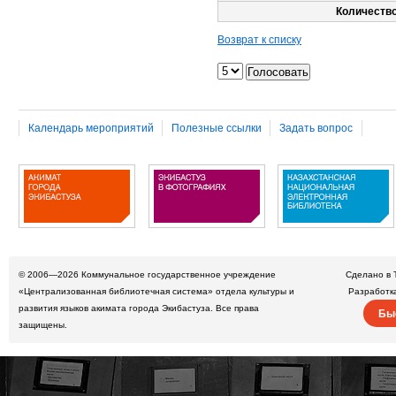
Количество
Возврат к списку
Календарь мероприятий
Полезные ссылки
Задать вопрос
© 2006—2026
Коммунальное государственное учреждение
Сделано в 
«Централизованная библиотечная система» отдела культуры и
Разработк
развития языков акимата города Экибастуза. Все права
Бы
защищены.