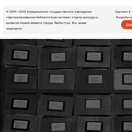
© 2006—2026
Коммунальное государственное учреждение
Сделано в 
«Централизованная библиотечная система» отдела культуры и
Разработк
развития языков акимата города Экибастуза. Все права
Бы
защищены.