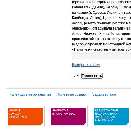
героям литературных произведений
Копенгаген, Дания), Белому Биму Ч
на крыше (г. Одесса, Украина), Бар
Клайпеда, Литва), Царевне-лягушке (
Затем, ребята приняли участие в л
описанию», отгадывали загадки в 
Алина Недуева, Злата Колмогорова
проведён обзор новых книг у книж
видеоэкскурсия демонстрацией од
«Памятники сказочным литератур
Возврат к списку
Календарь мероприятий
Полезные ссылки
Задать вопрос