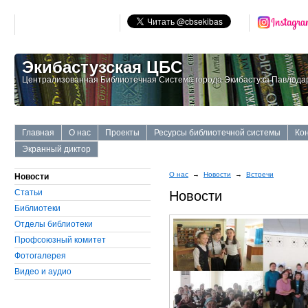
Экибастузская ЦБС
Централизованная Библиотечная Система города Экибастуза Павлодар
Главная
О нас
Проекты
Ресурсы библиотечной системы
Ко
Экранный диктор
О нас
→
Новости
→
Встречи
Новости
Статьи
Новости
Библиотеки
Отделы библиотеки
Профсоюзный комитет
Фотогалерея
Видео и аудио