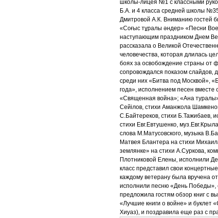
школы-лицея №1 с классными руко
Б.А. и 4 класса средней школы №3
Дмитровой А.К. Вниманию гостей 
«Соғыс тұралы әндер» «Песни Воен
наступающим праздником Днем Вел
рассказала о Великой Отечественн
человечества, которая длилась цел
боях за освобождение страны от ф
сопровождался показом слайдов, д
среди них «Битва под Москвой», «
года», исполнением песен вместе 
«Священная война»; «Ана туралы»
Сейілов, стихи Аманжола Шамкенов
С.Байтереков, стихи Б.Тажибаев, и
стихи Евг.Евтушенко, муз.Евг.Крыл
слова М.Матусовского, музыка В.Ба
Матвея Блантера на стихи Михаила
землянке» на стихи А.Суркова, ком
Плотниковой Елены, исполнили Де
класс представил свои концертные
каждому ветерану была вручена от
исполнили песню «День Победы», с
предложила гостям обзор книг с в
«Лучшие книги о войне» и буклет 
Хиуаз), и поздравила еще раз с п