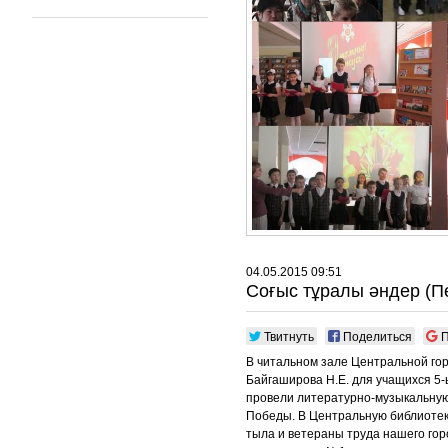
04.05.2015 09:51
Соғыс тұралы әндер (П
Твитнуть
Поделиться
П
В читальном зале Центральной гор
Байгаширова Н.Е. для учащихся 5-
провели литературно-музыкальну
Победы. В Центральную библиотек
тыла и ветераны труда нашего гор