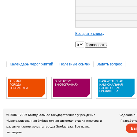
Возврат к списку
Календарь мероприятий
Полезные ссылки
Задать вопрос
© 2006—2026
Коммунальное государственное учреждение
Сделано в 
«Централизованная библиотечная система» отдела культуры и
Разработк
развития языков акимата города Экибастуза. Все права
Бы
защищены.