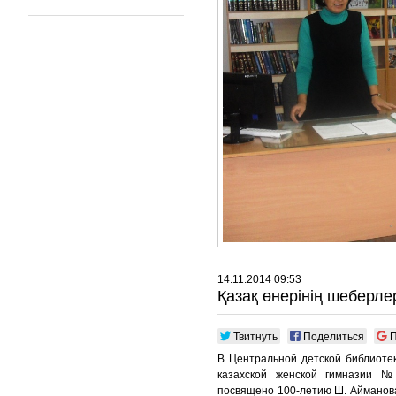
14.11.2014 09:53
Қазақ өнерінің шеберле
Твитнуть
Поделиться
П
В Центральной детской библиотек
казахской женской гимназии 
посвящено 100-летию Ш. Айманова,