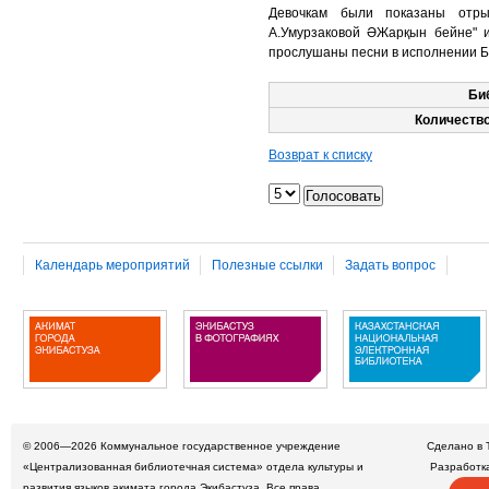
Девочкам были показаны отры
А.Умурзаковой ӘЖарқын бейне" и
прослушаны песни в исполнении Б
Би
Количество
Возврат к списку
Календарь мероприятий
Полезные ссылки
Задать вопрос
© 2006—2026
Коммунальное государственное учреждение
Сделано в 
«Централизованная библиотечная система» отдела культуры и
Разработк
развития языков акимата города Экибастуза. Все права