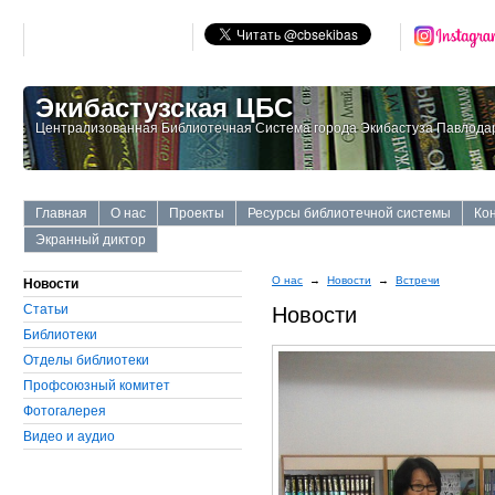
Экибастузская ЦБС
Централизованная Библиотечная Система города Экибастуза Павлодар
Главная
О нас
Проекты
Ресурсы библиотечной системы
Ко
Экранный диктор
О нас
→
Новости
→
Встречи
Новости
Статьи
Новости
Библиотеки
Отделы библиотеки
Профсоюзный комитет
Фотогалерея
Видео и аудио