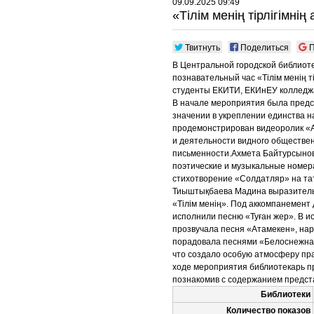
09.09.2025 09:49
«Тілім менің тірлігімнің
Твитнуть
Поделиться
П
В Центральной городской библиоте
познавательный час «Тілім менің т
студенты ЕКИТИ, ЕКИнЕУ колледжа
В начале мероприятия была предс
значении в укреплении единства н
продемонстрирован видеоролик «
и деятельности видного обществе
письменности.Ахмета Байтурсынов
поэтические и музыкальные номер
стихотворение «Солдатляр» на та
Тиыштықбаева Мадина выразитель
«Тілім менің». Под аккомпанемен
исполнили песню «Туған жер». В 
прозвучала песня «Атамекен», нар
порадовала песнями «Белоснежная
что создало особую атмосферу пр
ходе мероприятия библиотекарь пре
познакомив с содержанием предст
Библиотеки
Количество показов