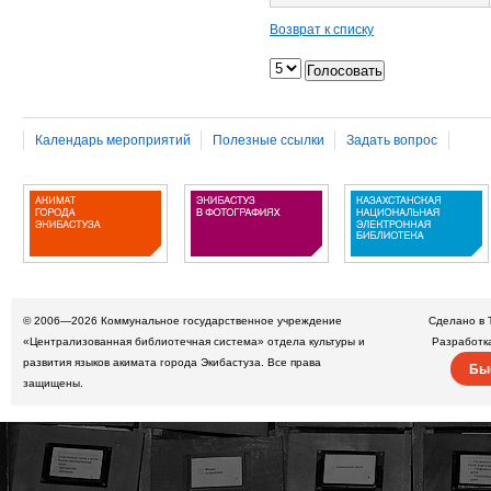
Возврат к списку
Календарь мероприятий
Полезные ссылки
Задать вопрос
© 2006—2026
Коммунальное государственное учреждение
Сделано в 
«Централизованная библиотечная система» отдела культуры и
Разработк
развития языков акимата города Экибастуза. Все права
Бы
защищены.