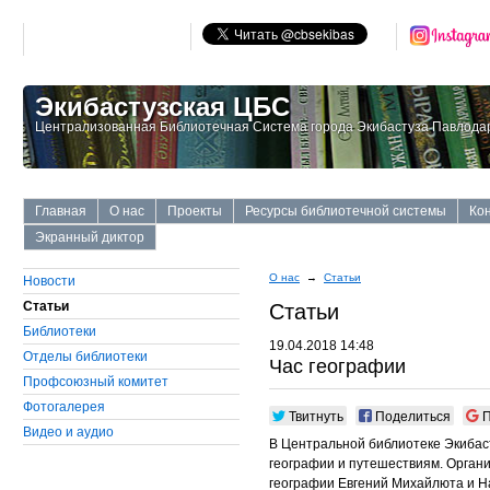
Экибастузская ЦБС
Централизованная Библиотечная Система города Экибастуза Павлодар
Главная
О нас
Проекты
Ресурсы библиотечной системы
Ко
Экранный диктор
О нас
→
Статьи
Новости
Статьи
Статьи
Библиотеки
19.04.2018 14:48
Отделы библиотеки
Час географии
Профсоюзный комитет
Фотогалерея
Твитнуть
Поделиться
П
Видео и аудио
В Центральной библиотеке Экиба
географии и путешествиям. Орган
географии Евгений Михайлюта и На