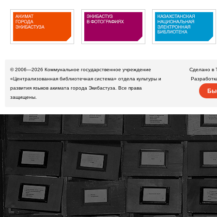
© 2006—2026
Коммунальное государственное учреждение
Сделано в 
«Централизованная библиотечная система» отдела культуры и
Разработк
развития языков акимата города Экибастуза. Все права
Бы
защищены.