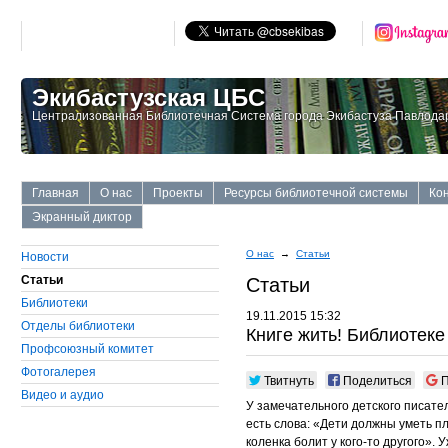
Экибастузская ЦБС
Централизованная Библиотечная Система города Экибастуза Павлодар
Главная
О нас
Проекты
Ресурсы библиотечной системы
Ко
Экранный диктор
О нас
→
Статьи
Новости
Статьи
Статьи
Библиотеки
19.11.2015 15:32
Отделы библиотеки
Книге жить! Библиотеке
Профсоюзный комитет
Фотогалерея
Твитнуть
Поделиться
П
Видео и аудио
У замечательного детского писате
есть слова: «Дети должны уметь пла
коленка болит у кого-то другого».