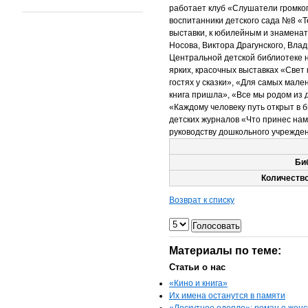
работает клуб «Слушатели громког
воспитанники детского сада №8 «
выставки, к юбилейным и знаменат
Носова, Виктора Драгунского, Вла
Центральной детской библиотеке 
ярких, красочных выставках «Свет 
гостях у сказки», «Для самых мале
книга пришла», «Все мы родом из д
«Каждому человеку путь открыт в 
детских журналов «Что принес нам
руководству дошкольного учрежден
Би
Количество
Возврат к списку
Материалы по теме:
Статьи о нас
«Кино и книга»
Их имена останутся в памяти
«Лоскутное одеяло»: роман о женс